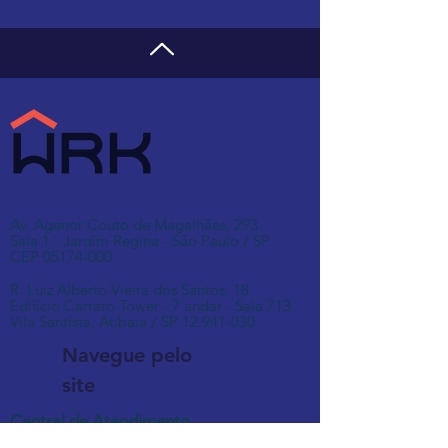
Av. Agenor Couto de Magalhães, 293
Sala 1 - Jardim Regina - São Paulo / SP
CEP 05174-000
R. Luiz Alberto Vieira dos Santos, 18
Edifício Carraro Tower - 7 andar - Sala 713
Vila Santista, Atibaia / SP
12.941-030
Navegue pelo
site
Central de Atendimento