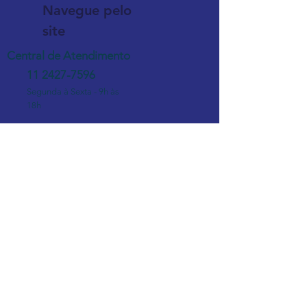
Navegue pelo
site
Central de Atendimento
11 2427-7596
Segunda à Sexta - 9h às
18h
sac@wrkconsultoria.com.br
Fale com um de nossos consultores
contato@wrkconsultoria.com.br
Siga-nos nas redes sociais