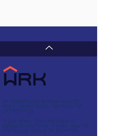
Av. Agenor Couto de Magalhães, 293
Sala 1 - Jardim Regina - São Paulo / SP
CEP 05174-000
R. Luiz Alberto Vieira dos Santos, 18
Edifício Carraro Tower - 7 andar - Sala 713
Vila Santista, Atibaia / SP
12.941-030